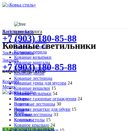
Категории каталога
Back to products
+7 (903) 180-85-88
Кованые заборы
Кованые светильники
Кованые ворота
Кованые перила
Заказать звонок
Кованые козырьки
Закрыть
Кованые мангалы
+7 (903) 180-85-88
Кованые балконы
КАТАЛОГ ПРОДУКТОВ
Кованые двери
Кованые лестницы
Корзина
Кованые урны для мусора
24
Меню
Кованые вешалки
15
Каталог
Кованые козырьки
54
Заборы
Кованые газонные ограждения
24
Ворота
Винтовые лестницы
30
Перила
Кованые решетки для обуви
15
Доставка
Кованые лестницы
33
Контакты
Кованые столы
15
Кованое крыльцо
24
КАЛЬКУЛЯТОР КОВКИ
Кованые светильники
15