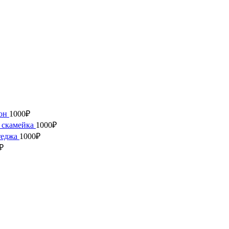
кон
1000
₽
 скамейка
1000
₽
теджа
1000
₽
₽