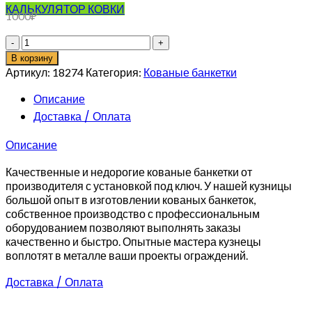
КАЛЬКУЛЯТОР КОВКИ
1000
₽
Количество
товара
В корзину
Кованая
Артикул:
18274
Категория:
Кованые банкетки
банкетка
по
Описание
вашему
Доставка / Оплата
эскизу
Описание
Качественные и недорогие кованые банкетки от
производителя с установкой под ключ. У нашей кузницы
большой опыт в изготовлении кованых банкеток,
собственное производство с профессиональным
оборудованием позволяют выполнять заказы
качественно и быстро. Опытные мастера кузнецы
воплотят в металле ваши проекты ограждений.
Доставка / Оплата