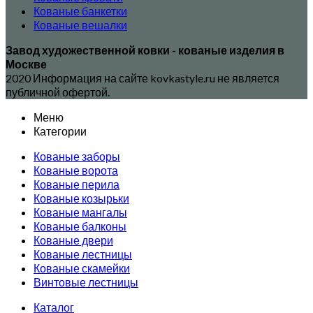
Кованые банкетки
Кованые вешалки
Завод художественной ковки - кованые изделия в
Москве
2020 Информация на сайте kovkastyle.ru не является
публичной офертой.
Меню
Категории
Кованые заборы
Кованые ворота
Кованые перила
Кованые козырьки
Кованые мангалы
Кованые балконы
Кованые двери
Кованые лестницы
Кованые скамейки
Винтовые лестницы
Каталог