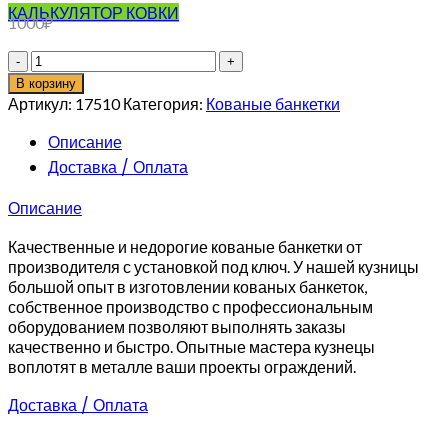
КАЛЬКУЛЯТОР КОВКИ
1000
₽
Количество
товара
В корзину
Кованая
Артикул:
17510
Категория:
Кованые банкетки
банкетка
с
Описание
виноградом
Доставка / Оплата
Описание
Качественные и недорогие кованые банкетки от
производителя с установкой под ключ. У нашей кузницы
большой опыт в изготовлении кованых банкеток,
собственное производство с профессиональным
оборудованием позволяют выполнять заказы
качественно и быстро. Опытные мастера кузнецы
воплотят в металле ваши проекты ограждений.
Доставка / Оплата