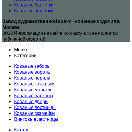
Кованые банкетки
Кованые вешалки
Завод художественной ковки - кованые изделия в
Москве
2020 Информация на сайте kovkastyle.ru не является
публичной офертой.
Меню
Категории
Кованые заборы
Кованые ворота
Кованые перила
Кованые козырьки
Кованые мангалы
Кованые балконы
Кованые двери
Кованые лестницы
Кованые скамейки
Винтовые лестницы
Каталог