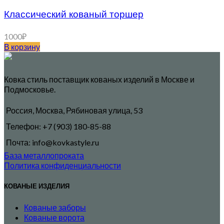
Классический кованый торшер
1000
₽
В корзину
Ковка стиль поставщик кованых изделий в Москве и
Подмосковье.
Россия, Москва, Рябиновая улица, 53
Телефон: +7 (903) 180-85-88
Почта: info@kovkastyle.ru
База металлопроката
Политика конфиденциальности
КОВАНЫЕ ИЗДЕЛИЯ
Кованые заборы
Кованые ворота