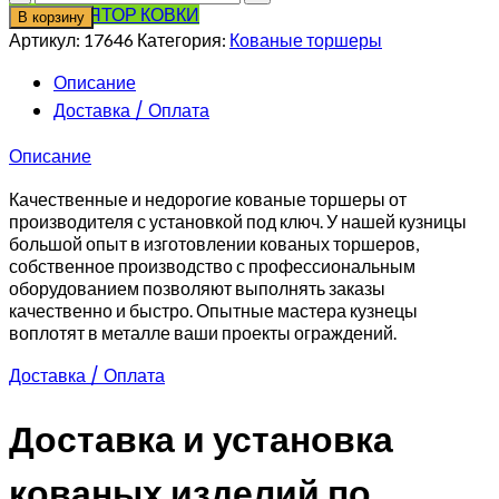
товара
КАЛЬКУЛЯТОР КОВКИ
В корзину
Кованый
Артикул:
17646
Категория:
Кованые торшеры
ажурный
торшер
Описание
Доставка / Оплата
Описание
Качественные и недорогие кованые торшеры от
производителя с установкой под ключ. У нашей кузницы
большой опыт в изготовлении кованых торшеров,
собственное производство с профессиональным
оборудованием позволяют выполнять заказы
качественно и быстро. Опытные мастера кузнецы
воплотят в металле ваши проекты ограждений.
Доставка / Оплата
Доставка и установка
кованых изделий по