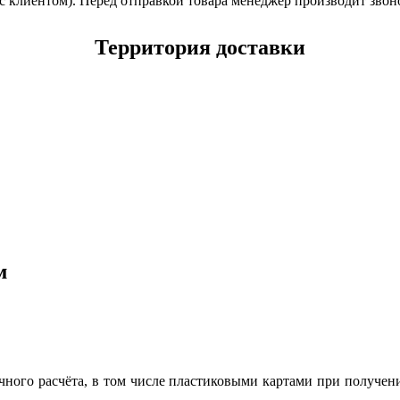
с клиентом). Перед отправкой товара менеджер производит звон
Территория доставки
м
ого расчёта, в том числе пластиковыми картами при получени