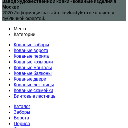
Завод художественной ковки - кованые изделия в
Москве
2020 Информация на сайте kovkastyle.ru не является
публичной офертой.
Меню
Категории
Кованые заборы
Кованые ворота
Кованые перила
Кованые козырьки
Кованые мангалы
Кованые балконы
Кованые двери
Кованые лестницы
Кованые скамейки
Винтовые лестницы
Каталог
Заборы
Ворота
Перила