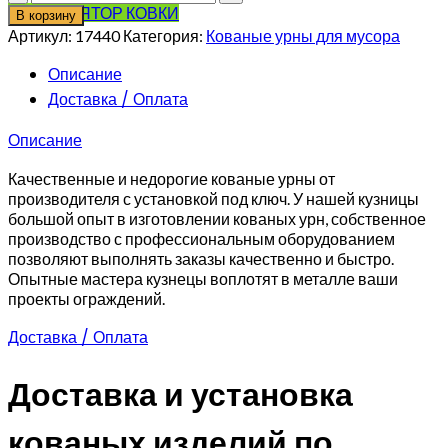
товара
КАЛЬКУЛЯТОР КОВКИ
В корзину
Кованая
Артикул:
17440
Категория:
Кованые урны для мусора
урна
для
Описание
дома
Доставка / Оплата
Описание
Качественные и недорогие кованые урны от
производителя с установкой под ключ. У нашей кузницы
большой опыт в изготовлении кованых урн, собственное
производство с профессиональным оборудованием
позволяют выполнять заказы качественно и быстро.
Опытные мастера кузнецы воплотят в металле ваши
проекты ограждений.
Доставка / Оплата
Доставка и установка
кованых изделий по