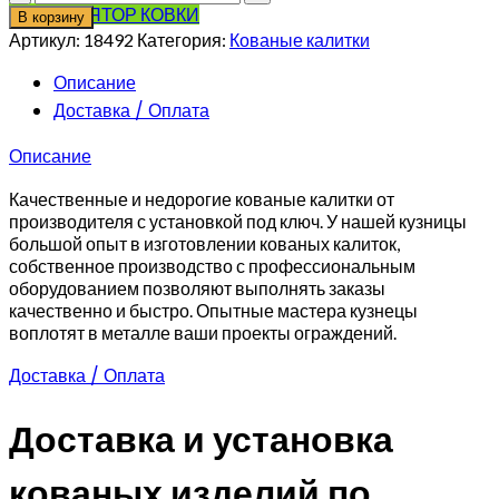
товара
КАЛЬКУЛЯТОР КОВКИ
В корзину
Кованая
Артикул:
18492
Категория:
Кованые калитки
калитка
эскиз
Описание
1
Доставка / Оплата
Описание
Качественные и недорогие кованые калитки от
производителя с установкой под ключ. У нашей кузницы
большой опыт в изготовлении кованых калиток,
собственное производство с профессиональным
оборудованием позволяют выполнять заказы
качественно и быстро. Опытные мастера кузнецы
воплотят в металле ваши проекты ограждений.
Доставка / Оплата
Доставка и установка
кованых изделий по