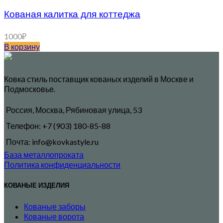
Кованая калитка для коттеджа
1000
₽
В корзину
Ковка стиль поставщик кованых изделий в Москве и
Подмосковье.
Россия, Москва, Рябиновая улица, 53
Телефон: +7 (903) 180-85-88
Почта: info@kovkastyle.ru
База металлопроката
Политика конфиденциальности
КОВАНЫЕ ИЗДЕЛИЯ
Кованые заборы
Кованые ворота